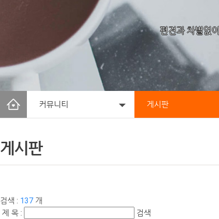
편견과 차별없이
커뮤니티
게시판
게시판
검색 :
137
개
제 목 :
검색