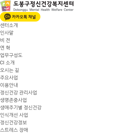
센터소개
인사말
비 전
연 혁
업무구성도
CI 소개
오시는 길
주요사업
이용안내
정신건강 관리사업
생명존중사업
생애주기별 정신건강
인식개선 사업
정신건강정보
스트레스 장애