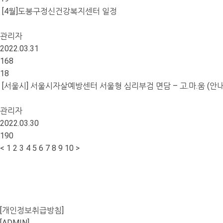
[4월]도봉구정신건강복지센터 일정
관리자
2022.03.31
168
18
[서울시] 서울시자살예방센터 서울형 심리부검 면담 – 고.마.움 (안내
관리자
2022.03.30
190
<
1
2
3
4
5
6
7
8
9
10
>
[개인정보취급방침]
[ADMIN]