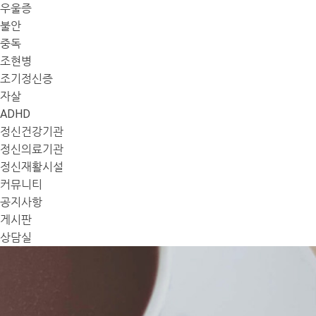
우울증
불안
중독
조현병
조기정신증
자살
ADHD
정신건강기관
정신의료기관
정신재활시설
커뮤니티
공지사항
게시판
상담실