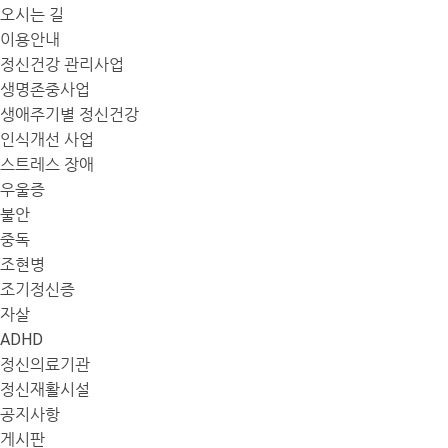
오시는 길
이용안내
정신건강 관리사업
생명존중사업
생애주기별 정신건강
인식개선 사업
스트레스 장애
우울증
불안
중독
조현병
조기정신증
자살
ADHD
정신의료기관
정신재활시설
공지사항
게시판