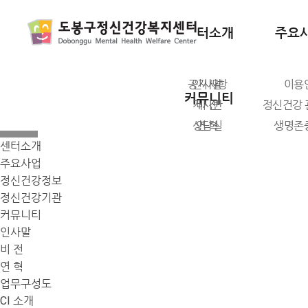
센터소개
주요
COMMUNITY
공지사항
인사말
이용
편견과 차별없이 심리상태를 잘 살피고 챙기는것, 당신의 마인드 파
커뮤니티
게시판
비 전
정신건강
상담실
연 혁
생명존
센터소개
업무구성도
생애주기별
주요사업
CI 소개
인식개선
정신건강정보
오시는 길
정신건강기관
커뮤니티
인사말
비 전
연 혁
업무구성도
CI 소개