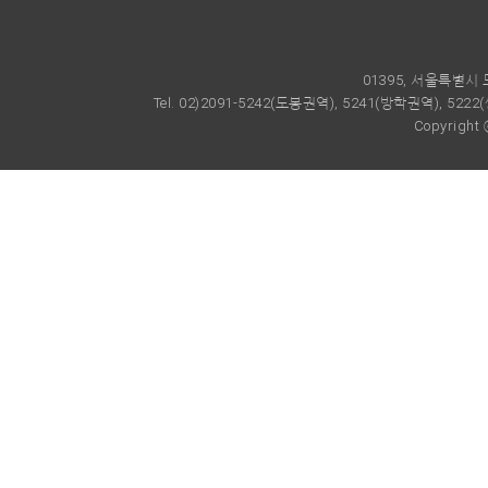
01395, 서울특별
Tel. 02)2091-5242(도봉권역), 5241(방학권역), 5222(쌍
Copyright 