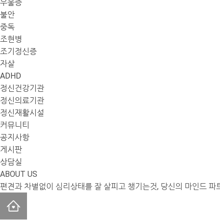
우울증
불안
중독
조현병
조기정신증
자살
ADHD
정신건강기관
정신의료기관
정신재활시설
커뮤니티
공지사항
게시판
상담실
ABOUT US
편견과 차별없이 심리상태를 잘 살피고 챙기는것, 당신의 마인드 파